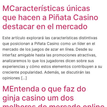
MCaracterísticas únicas
que hacen a Piñata Casino
destacar en el mercado
Este artículo explorará las características distintivas
que posicionan a Piñata Casino como un líder en el
mercado de los juegos de azar en línea. Desde su
interfaz amigable hasta las promociones atractivas,
analizaremos lo que los jugadores dicen sobre sus
experiencias y cómo estos elementos contribuyen a su
creciente popularidad. Además, se discutirán las
opiniones […]
MEntenda o que faz do
ginja casino um dos
melhores do mercado online