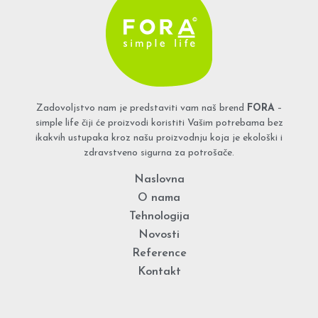
Zadovoljstvo nam je predstaviti vam naš brend
FORA
–
simple life čiji će proizvodi koristiti Vašim potrebama bez
ikakvih ustupaka kroz našu proizvodnju koja je ekološki i
zdravstveno sigurna za potrošače.
Naslovna
O nama
Tehnologija
Novosti
Reference
Kontakt