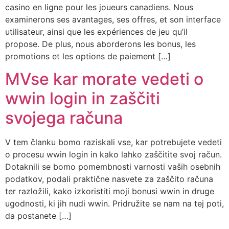
casino en ligne pour les joueurs canadiens. Nous
examinerons ses avantages, ses offres, et son interface
utilisateur, ainsi que les expériences de jeu qu’il
propose. De plus, nous aborderons les bonus, les
promotions et les options de paiement […]
MVse kar morate vedeti o
wwin login in zaščiti
svojega računa
V tem članku bomo raziskali vse, kar potrebujete vedeti
o procesu wwin login in kako lahko zaščitite svoj račun.
Dotaknili se bomo pomembnosti varnosti vaših osebnih
podatkov, podali praktične nasvete za zaščito računa
ter razložili, kako izkoristiti moji bonusi wwin in druge
ugodnosti, ki jih nudi wwin. Pridružite se nam na tej poti,
da postanete […]