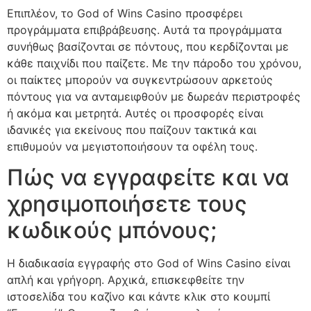
Επιπλέον, το God of Wins Casino προσφέρει
προγράμματα επιβράβευσης. Αυτά τα προγράμματα
συνήθως βασίζονται σε πόντους, που κερδίζονται με
κάθε παιχνίδι που παίζετε. Με την πάροδο του χρόνου,
οι παίκτες μπορούν να συγκεντρώσουν αρκετούς
πόντους για να ανταμειφθούν με δωρεάν περιστροφές
ή ακόμα και μετρητά. Αυτές οι προσφορές είναι
ιδανικές για εκείνους που παίζουν τακτικά και
επιθυμούν να μεγιστοποιήσουν τα οφέλη τους.
Πώς να εγγραφείτε και να
χρησιμοποιήσετε τους
κωδικούς μπόνους;
Η διαδικασία εγγραφής στο God of Wins Casino είναι
απλή και γρήγορη. Αρχικά, επισκεφθείτε την
ιστοσελίδα του καζίνο και κάντε κλικ στο κουμπί