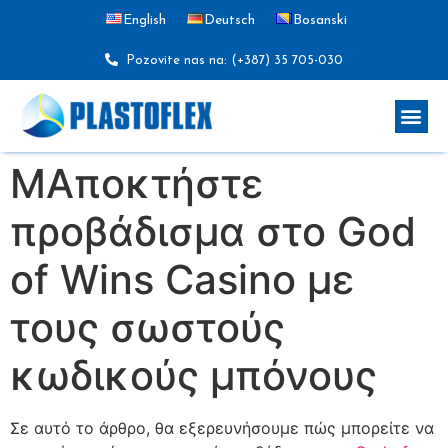
English
Deutsch
Bosanski
Pozovite nas na: (+387) 35 705-030
MΑποκτήστε
προβάδισμα στο God
of Wins Casino με
τους σωστούς
κωδικούς μπόνους
Σε αυτό το άρθρο, θα εξερευνήσουμε πώς μπορείτε να