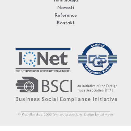
Tehnologija
Novosti
Reference
Kontakt
© Plastoflex d.o.o. 2020. Sva prava zadržana. Design by
Ed-vision