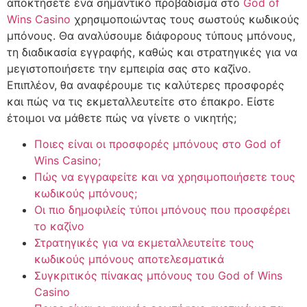
αποκτήσετε ένα σημαντικό προβάδισμα στο
God of
Wins Casino
χρησιμοποιώντας τους σωστούς κωδικούς
μπόνους. Θα αναλύσουμε διάφορους τύπους μπόνους,
τη διαδικασία εγγραφής, καθώς και στρατηγικές για να
μεγιστοποιήσετε την εμπειρία σας στο καζίνο.
Επιπλέον, θα αναφέρουμε τις καλύτερες προσφορές
και πώς να τις εκμεταλλευτείτε στο έπακρο. Είστε
έτοιμοι να μάθετε πώς να γίνετε ο νικητής;
Ποιες είναι οι προσφορές μπόνους στο God of
Wins Casino;
Πώς να εγγραφείτε και να χρησιμοποιήσετε τους
κωδικούς μπόνους;
Οι πιο δημοφιλείς τύποι μπόνους που προσφέρει
το καζίνο
Στρατηγικές για να εκμεταλλευτείτε τους
κωδικούς μπόνους αποτελεσματικά
Συγκριτικός πίνακας μπόνους του God of Wins
Casino