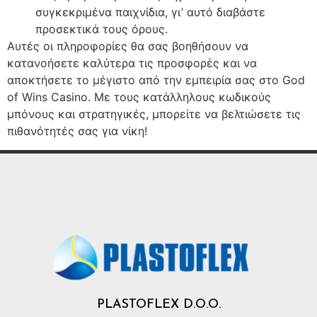
συγκεκριμένα παιχνίδια, γι’ αυτό διαβάστε
προσεκτικά τους όρους.
Αυτές οι πληροφορίες θα σας βοηθήσουν να
κατανοήσετε καλύτερα τις προσφορές και να
αποκτήσετε το μέγιστο από την εμπειρία σας στο God
of Wins Casino. Με τους κατάλληλους κωδικούς
μπόνους και στρατηγικές, μπορείτε να βελτιώσετε τις
πιθανότητές σας για νίκη!
PLASTOFLEX D.O.O.