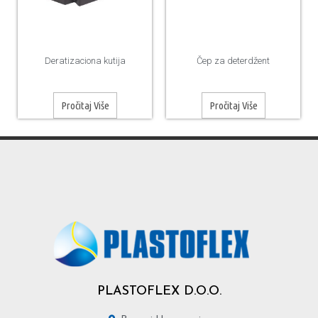
Deratizaciona kutija
Čep za deterdžent
Pročitaj Više
Pročitaj Više
PLASTOFLEX D.O.O.