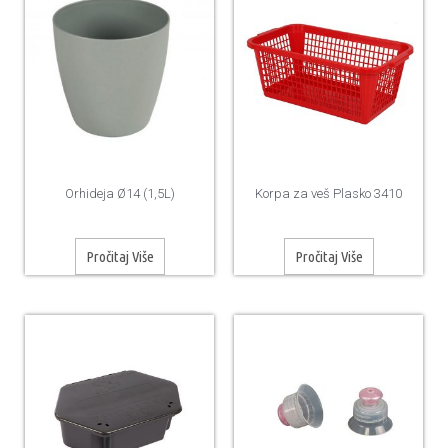
Orhideja Ø14 (1,5L)
Korpa za veš Plasko 3410
Pročitaj Više
Pročitaj Više