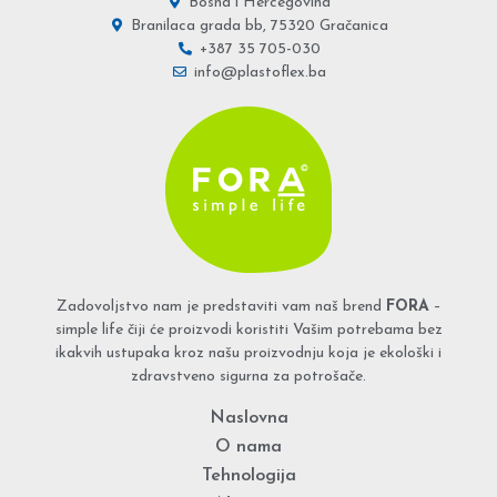
Bosna i Hercegovina
Branilaca grada bb, 75320 Gračanica
+387 35 705-030
info@plastoflex.ba
Zadovoljstvo nam je predstaviti vam naš brend
FORA
–
simple life čiji će proizvodi koristiti Vašim potrebama bez
ikakvih ustupaka kroz našu proizvodnju koja je ekološki i
zdravstveno sigurna za potrošače.
Naslovna
O nama
Tehnologija