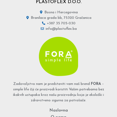
PLASTOFLEX D.O.O.
Bosna i Hercegovina
Branilaca grada bb, 75320 Gračanica
+387 35 705-030
info@plastoflex.ba
Zadovoljstvo nam je predstaviti vam naš brend
FORA
–
simple life čiji će proizvodi koristiti Vašim potrebama bez
ikakvih ustupaka kroz našu proizvodnju koja je ekološki i
zdravstveno sigurna za potrošače.
Naslovna