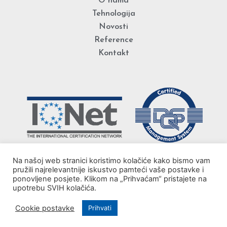
O nama
Tehnologija
Novosti
Reference
Kontakt
Na našoj web stranici koristimo kolačiće kako bismo vam
pružili najrelevantnije iskustvo pamteći vaše postavke i
ponovljene posjete. Klikom na „Prihvaćam“ pristajete na
upotrebu SVIH kolačića.
Cookie postavke
Prihvati
© Plastoflex d.o.o. 2020. Sva prava zadržana. Design by
Ed-vision