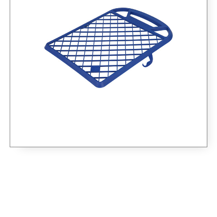
MREŽICA ZA
CIJEĐENJE BOJE 31 X
39 CM