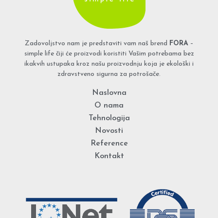
Zadovoljstvo nam je predstaviti vam naš brend
FORA
–
simple life čiji će proizvodi koristiti Vašim potrebama bez
ikakvih ustupaka kroz našu proizvodnju koja je ekološki i
zdravstveno sigurna za potrošače.
Naslovna
O nama
Tehnologija
Novosti
Reference
Kontakt