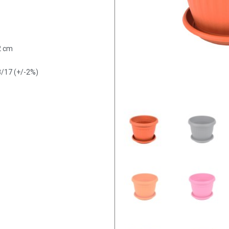
12 cm
8/17 (+/-2%)