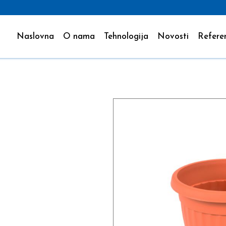
Naslovna
O nama
Tehnologija
Novosti
Refere
A SA
AČEM,
 Ø 14 CM
L)