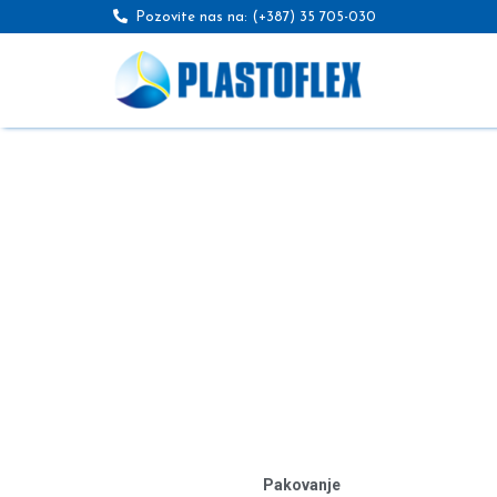
Pozovite nas na: (+387) 35 705-030
SAKSIJ
PODMET
MEDITERAN
(1,5
Pakovanje