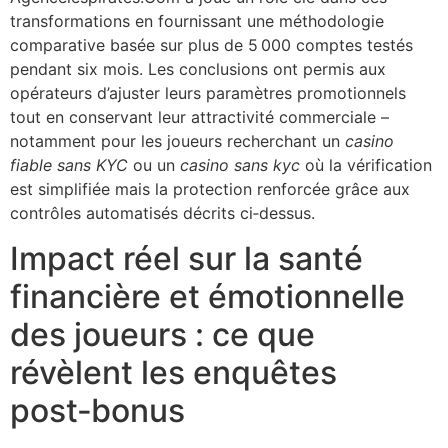
transformations en fournissant une méthodologie
comparative basée sur plus de 5 000 comptes testés
pendant six mois. Les conclusions ont permis aux
opérateurs d’ajuster leurs paramètres promotionnels
tout en conservant leur attractivité commerciale –
notamment pour les joueurs recherchant un
casino
fiable sans KYC
ou un
casino sans kyc
où la vérification
est simplifiée mais la protection renforcée grâce aux
contrôles automatisés décrits ci‑dessus.
Impact réel sur la santé
financière et émotionnelle
des joueurs : ce que
révèlent les enquêtes
post‑bonus