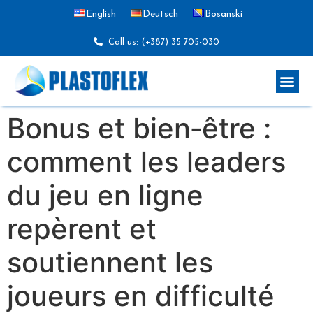
English
Deutsch
Bosanski
Call us: (+387) 35 705-030
Bonus et bien‑être :
comment les leaders
du jeu en ligne
repèrent et
soutiennent les
joueurs en difficulté