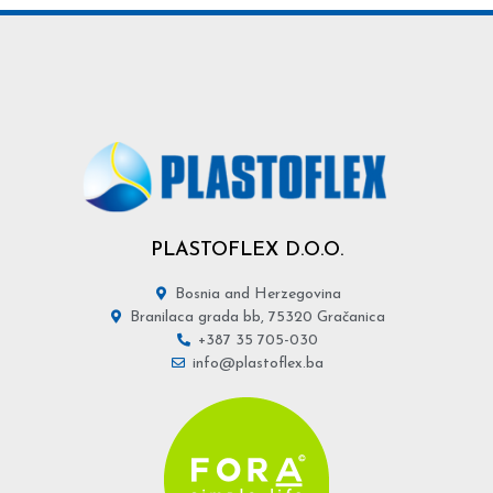
PLASTOFLEX D.O.O.
Bosnia and Herzegovina
Branilaca grada bb, 75320 Gračanica
+387 35 705-030
info@plastoflex.ba