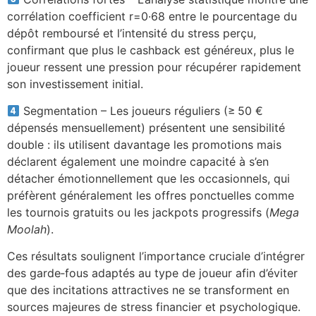
corrélation coefficient r=0·68 entre le pourcentage du
dépôt remboursé et l’intensité du stress perçu,
confirmant que plus le cashback est généreux, plus le
joueur ressent une pression pour récupérer rapidement
son investissement initial.
Segmentation – Les joueurs réguliers (≥ 50 €
dépensés mensuellement) présentent une sensibilité
double : ils utilisent davantage les promotions mais
déclarent également une moindre capacité à s’en
détacher émotionnellement que les occasionnels, qui
préfèrent généralement les offres ponctuelles comme
les tournois gratuits ou les jackpots progressifs (
Mega
Moolah
).
Ces résultats soulignent l’importance cruciale d’intégrer
des garde‑fous adaptés au type de joueur afin d’éviter
que des incitations attractives ne se transforment en
sources majeures de stress financier et psychologique.