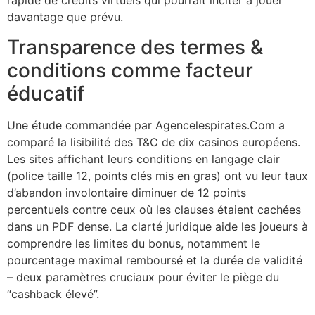
rapide de crédits virtuels qui pourrait inciter à jouer
davantage que prévu.
Transparence des termes &
conditions comme facteur
éducatif
Une étude commandée par Agencelespirates.Com a
comparé la lisibilité des T&C de dix casinos européens.
Les sites affichant leurs conditions en langage clair
(police taille 12, points clés mis en gras) ont vu leur taux
d’abandon involontaire diminuer de 12 points
percentuels contre ceux où les clauses étaient cachées
dans un PDF dense. La clarté juridique aide les joueurs à
comprendre les limites du bonus, notamment le
pourcentage maximal remboursé et la durée de validité
– deux paramètres cruciaux pour éviter le piège du
“cashback élevé”.