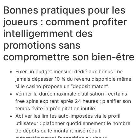
Bonnes pratiques pour les
joueurs : comment profiter
intelligemment des
promotions sans
compromettre son bien‑être
Fixer un budget mensuel dédié aux bonus : ne
jamais dépasser 10 % du revenu disponible même
si le casino propose un “deposit match”.
Vérifier la durée maximale d’utilisation : certains
free spins expirent après 24 heures ; planifier son
temps évite la précipitation inutile.
Activer les limites auto‑imposées via le profil
utilisateur : plafonner quotidiennement le nombre
de dépôts ou le montant misé réduit
automatiquement l’exposition au risque.