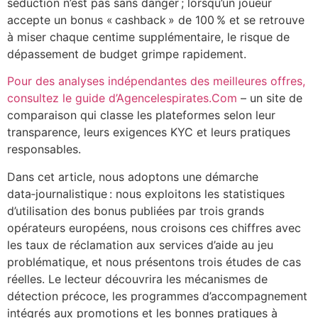
séduction n’est pas sans danger ; lorsqu’un joueur
accepte un bonus « cashback » de 100 % et se retrouve
à miser chaque centime supplémentaire, le risque de
dépassement de budget grimpe rapidement.
Pour des analyses indépendantes des meilleures offres,
consultez le guide d’Agencelespirates.Com
– un site de
comparaison qui classe les plateformes selon leur
transparence, leurs exigences KYC et leurs pratiques
responsables.
Dans cet article, nous adoptons une démarche
data‑journalistique : nous exploitons les statistiques
d’utilisation des bonus publiées par trois grands
opérateurs européens, nous croisons ces chiffres avec
les taux de réclamation aux services d’aide au jeu
problématique, et nous présentons trois études de cas
réelles. Le lecteur découvrira les mécanismes de
détection précoce, les programmes d’accompagnement
intégrés aux promotions et les bonnes pratiques à