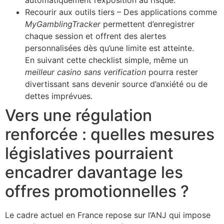
Recourir aux outils tiers – Des applications comme
MyGamblingTracker
permettent d’enregistrer
chaque session et offrent des alertes
personnalisées dès qu’une limite est atteinte.
En suivant cette checklist simple, même un
meilleur casino sans verification
pourra rester
divertissant sans devenir source d’anxiété ou de
dettes imprévues.
Vers une régulation
renforcée : quelles mesures
législatives pourraient
encadrer davantage les
offres promotionnelles ?
Le cadre actuel en France repose sur l’ANJ qui impose