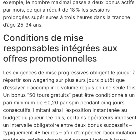
exemple, le nombre maximal passe à deux bonus actifs
par mois, ce qui a réduit de 18 % les sessions
prolongées supérieures à trois heures dans la tranche
d’âge 25‑34 ans.
Conditions de mise
responsables intégrées aux
offres promotionnelles
Les exigences de mise progressives obligent le joueur à
répartir son wagering sur plusieurs jours plutôt que
d’essayer d’accomplir le volume requis en une seule fois.
Un bonus “50 tours gratuits” peut être conditionné à un
pari minimum de €0,20 par spin pendant cinq jours
consécutifs, limitant ainsi l’exposition instantanée au
budget du joueur. De plus, certains opérateurs imposent
un intervalle obligatoire entre deux bonus successifs –
typiquement 48 heures – afin d’empêcher l’accumulation