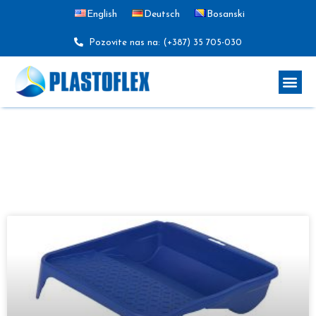
English
Deutsch
Bosanski
Pozovite nas na: (+387) 35 705-030
Proizvodi za građevinu