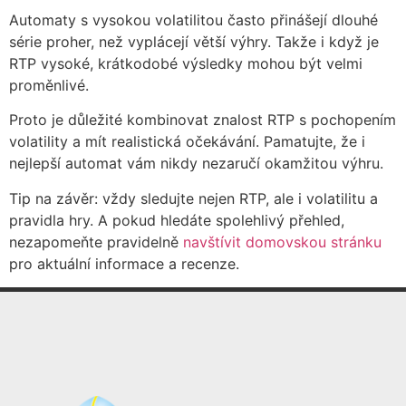
Automaty s vysokou volatilitou často přinášejí dlouhé
série proher, než vyplácejí větší výhry. Takže i když je
RTP vysoké, krátkodobé výsledky mohou být velmi
proměnlivé.
Proto je důležité kombinovat znalost RTP s pochopením
volatility a mít realistická očekávání. Pamatujte, že i
nejlepší automat vám nikdy nezaručí okamžitou výhru.
Tip na závěr: vždy sledujte nejen RTP, ale i volatilitu a
pravidla hry. A pokud hledáte spolehlivý přehled,
nezapomeňte pravidelně
navštívit domovskou stránku
pro aktuální informace a recenze.