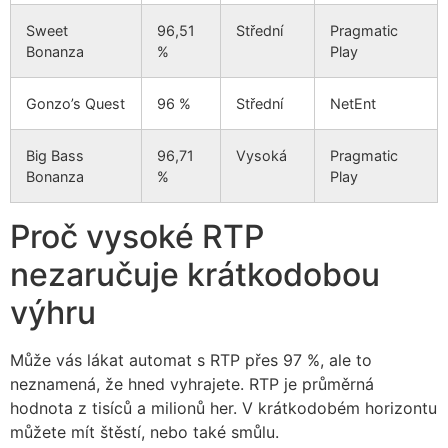
Sweet
96,51
Střední
Pragmatic
Bonanza
%
Play
Gonzo’s Quest
96 %
Střední
NetEnt
Big Bass
96,71
Vysoká
Pragmatic
Bonanza
%
Play
Proč vysoké RTP
nezaručuje krátkodobou
výhru
Může vás lákat automat s RTP přes 97 %, ale to
neznamená, že hned vyhrajete. RTP je průměrná
hodnota z tisíců a milionů her. V krátkodobém horizontu
můžete mít štěstí, nebo také smůlu.