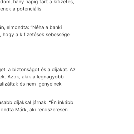
dom, hány napig tart a kifizetés,
tenek a potenciális
n, elmondta: “Néha a banki
a, hogy a kifizetések sebessége
et, a biztonságot és a díjakat. Az
égek. Azok, akik a legnagyobb
alizáltak és nem igényelnek
sabb díjakkal járnak. “Én inkább
 mondta Márk, aki rendszeresen