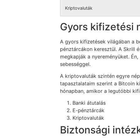
Kriptovaluták
Gyors kifizetési
A gyors kifizetések világában a 
pénztárcákon keresztül. A Skrill 
megkapják a nyereményüket. Én, P
sebességgel.
A kriptovaluták szintén egyre nép
tapasztalataim szerint a Bitcoin 
hónapban, amikor a legutóbbi kif
Banki átutalás
E-pénztárcák
Kriptovaluták
Biztonsági intéz