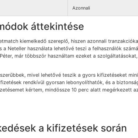
Azonnali
 módok áttekintése
betmatch kiemelkedő szereplő, hiszen azonnali tranzakcióka
és a Neteller használata lehetővé teszi a felhasználók szám
éter, már többször használtam ezeket a szolgáltatásokat,
szerűbbek, mivel lehetővé teszik a gyors kifizetéseket mini
kifizetések rendkívül gyorsan lebonyolíthatók, és a biztons
izetésemet kértem, mindössze 10 perc alatt megérkezett a
kedések a kifizetések során