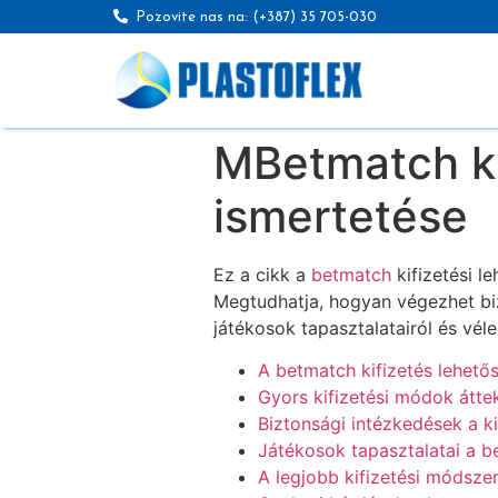
Pozovite nas na: (+387) 35 705-030
MBetmatch ki
ismertetése
Ez a cikk a
betmatch
kifizetési l
Megtudhatja, hogyan végezhet biz
játékosok tapasztalatairól és véle
A betmatch kifizetés lehető
Gyors kifizetési módok átte
Biztonsági intézkedések a k
Játékosok tapasztalatai a b
A legjobb kifizetési módsze