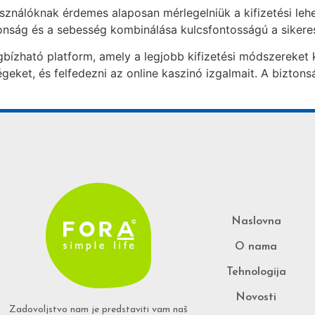
sználóknak érdemes alaposan mérlegelniük a kifizetési leh
ztonság és a sebesség kombinálása kulcsfontosságú a siker
ízható platform, amely a legjobb kifizetési módszereket k
eket, és felfedezni az online kaszinó izgalmait. A biztons
Naslovna
O nama
Tehnologija
Novosti
Zadovoljstvo nam je predstaviti vam naš