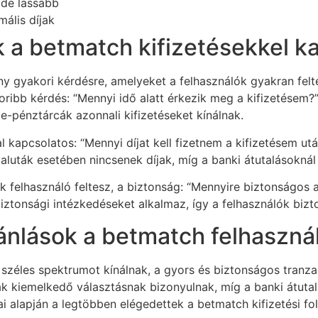
 de lassabb
mális díjak
 a betmatch kifizetésekkel k
y gyakori kérdésre, amelyeket a felhasználók gyakran felt
ribb kérdés: “Mennyi idő alatt érkezik meg a kifizetésem?”
e-pénztárcák azonnali kifizetéseket kínálnak.
kapcsolatos: “Mennyi díjat kell fizetnem a kifizetésem után?
aluták esetében nincsenek díjak, míg a banki átutalásoknál
k felhasználó feltesz, a biztonság: “Mennyire biztonságos 
ztonsági intézkedéseket alkalmaz, így a felhasználók biz
ánlások a betmatch felhaszná
 széles spektrumot kínálnak, a gyors és biztonságos tranzak
ák kiemelkedő választásnak bizonyulnak, míg a banki átuta
ai alapján a legtöbben elégedettek a betmatch kifizetési fo