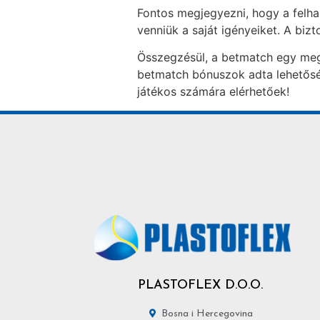
Fontos megjegyezni, hogy a felha
venniük a saját igényeiket. A bi
Összegzésül, a betmatch egy megb
betmatch bónuszok adta lehetőség
játékos számára elérhetőek!
PLASTOFLEX D.O.O.
Bosna i Hercegovina