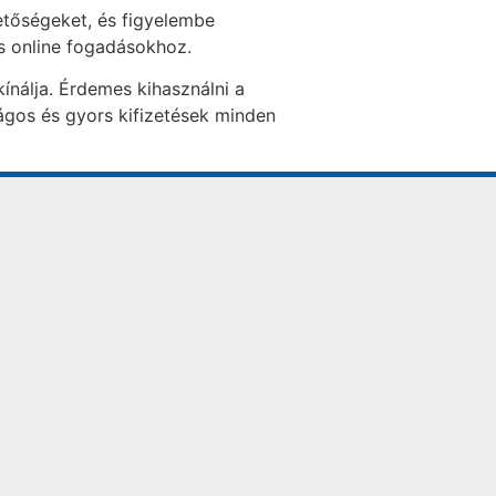
etőségeket, és figyelembe
es online fogadásokhoz.
ínálja. Érdemes kihasználni a
ágos és gyors kifizetések minden