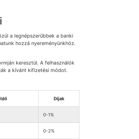
i
özül a legnépszerűbbek a banki
uthatunk hozzá nyereményünkhöz.
ormján keresztül. A felhasználók
ák a kívánt kifizetési módot.
:
 Idő
Díjak
0-1%
0-2%