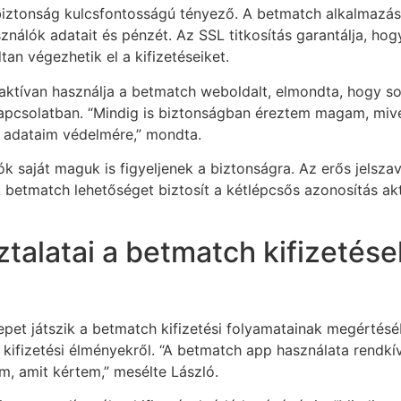
 biztonság kulcsfontosságú tényező. A betmatch alkalmazá
ználók adatait és pénzét. Az SSL titkosítás garantálja, ho
an végezhetik el a kifizetéseiket.
 aktívan használja a betmatch weboldalt, elmondta, hogy s
kapcsolatban. “Mindig is biztonságban éreztem magam, miv
z adataim védelmére,” mondta.
ók saját maguk is figyeljenek a biztonságra. Az erős jelsza
. A betmatch lehetőséget biztosít a kétlépcsős azonosítás a
talatai a betmatch kifizetése
pet játszik a betmatch kifizetési folyamatainak megértés
a kifizetési élményekről. “A betmatch app használata rendkív
, amit kértem,” mesélte László.