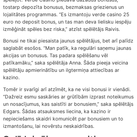
tostarp depozīta bonusus, bezmaksas griezienus un
lojalitātes programmas. “Es izmantoju verde casino 25
euro no deposit bonus, un tas man deva lielisku iespēju
izmēģināt spēles bez riska,” atzīst spēlētājs Raivis.
Bonusi ne tikai piesaista jaunus spēlētājus, bet arī palīdz
saglabāt esošos. “Man patīk, ka regulāri saņemu jaunas
akcijas un bonusus. Tas padara spēlēšanu vēl
patīkamāku,” saka spēlētāja Anna. Šāda pieeja veicina
spēlētāju apmierinātību un ilgtermiņa attiecības ar
kazino.
Tomēr ir svarīgi arī atzīmēt, ka ne visi bonusi ir vienādi.
“Dažreiz esmu saskāries ar grūtībām izprast noteikumus
un nosacījumus, kas saistīti ar bonusiem,” saka spēlētājs
Edgars. Šādas atsauksmes liecina, ka kazino ir
nepieciešams skaidri komunicēt par bonusiem un to
izmantošanu, lai novērstu neskaidrības.