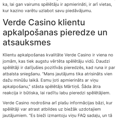
ka, lai gan vairums spēlētāju ir apmierināti, ir arī vietas,
kur kazino varētu uzlabot savu piedāvājumu.
Verde Casino klientu
apkalpošanas pieredze un
atsauksmes
Klientu apkalpošanas kvalitāte Verde Casino ir viena no
jomām, kas tiek augstu vērtēta spēlētāju vidū. Daudzi
spēlētāji ir dalījušies pozitīvās pieredzēs, kad runa ir par
atbalsta sniegšanu. “Mans jautājums tika atrisināts vien
dažu minūšu laikā. Esmu ļoti apmierināts ar viņu
apkalpošanu,” stāsta spēlētājs Mārtiņš. Šāda ātra
reakcija ir būtiska, lai radītu labu pieredzi spēlētājiem.
Verde Casino nodrošina arī plašu informācijas bāzi, kur
spēlētāji var atrast atbildes uz biežāk uzdotajiem
jautājumiem. “Es bieži izmantoju viņu FAQ sadaļu, un tā