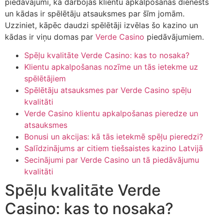
piedāvājumi, kā darbojas klientu apkalpošanas dienests
un kādas ir spēlētāju atsauksmes par šīm jomām.
Uzziniet, kāpēc daudzi spēlētāji izvēlas šo kazino un
kādas ir viņu domas par
Verde Casino
piedāvājumiem.
Spēļu kvalitāte Verde Casino: kas to nosaka?
Klientu apkalpošanas nozīme un tās ietekme uz
spēlētājiem
Spēlētāju atsauksmes par Verde Casino spēļu
kvalitāti
Verde Casino klientu apkalpošanas pieredze un
atsauksmes
Bonusi un akcijas: kā tās ietekmē spēļu pieredzi?
Salīdzinājums ar citiem tiešsaistes kazino Latvijā
Secinājumi par Verde Casino un tā piedāvājumu
kvalitāti
Spēļu kvalitāte Verde
Casino: kas to nosaka?