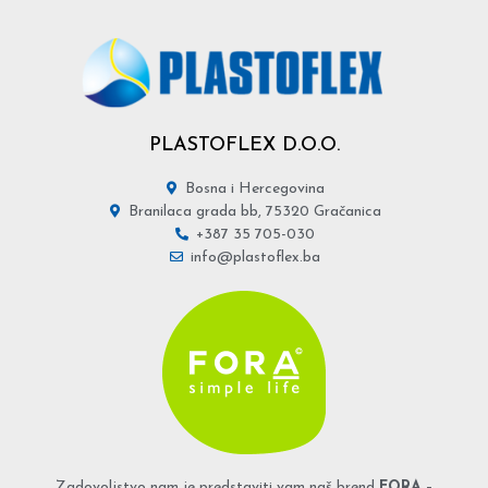
PLASTOFLEX D.O.O.
Bosna i Hercegovina
Branilaca grada bb, 75320 Gračanica
+387 35 705-030
info@plastoflex.ba
Zadovoljstvo nam je predstaviti vam naš brend
FORA
–