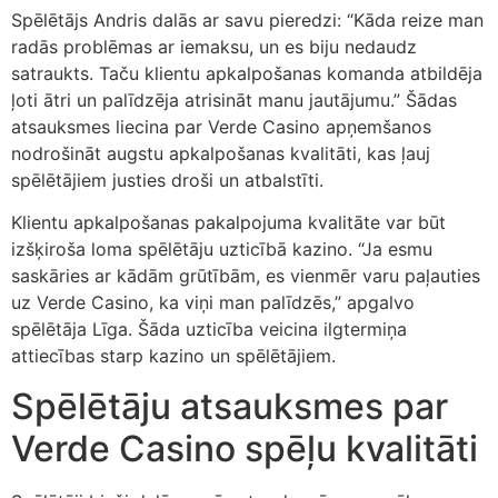
Spēlētājs Andris dalās ar savu pieredzi: “Kāda reize man
radās problēmas ar iemaksu, un es biju nedaudz
satraukts. Taču klientu apkalpošanas komanda atbildēja
ļoti ātri un palīdzēja atrisināt manu jautājumu.” Šādas
atsauksmes liecina par Verde Casino apņemšanos
nodrošināt augstu apkalpošanas kvalitāti, kas ļauj
spēlētājiem justies droši un atbalstīti.
Klientu apkalpošanas pakalpojuma kvalitāte var būt
izšķiroša loma spēlētāju uzticībā kazino. “Ja esmu
saskāries ar kādām grūtībām, es vienmēr varu paļauties
uz Verde Casino, ka viņi man palīdzēs,” apgalvo
spēlētāja Līga. Šāda uzticība veicina ilgtermiņa
attiecības starp kazino un spēlētājiem.
Spēlētāju atsauksmes par
Verde Casino spēļu kvalitāti