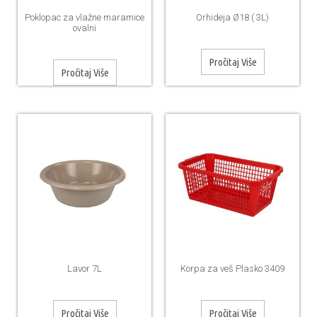
Poklopac za vlažne maramice
Orhideja Ø18 ( 3L)
ovalni
Pročitaj Više
Pročitaj Više
Lavor 7L
Korpa za veš Plasko 3409
Pročitaj Više
Pročitaj Više