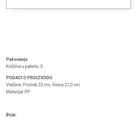
ORHIDEJA Ø22 (6L)
Pakovanje
Količina u paketu: 5
PODACI O PROIZVODU
Veličina: Prečnik 22 cm, Visina 21,0 cm
Materijal: PP
Boja: