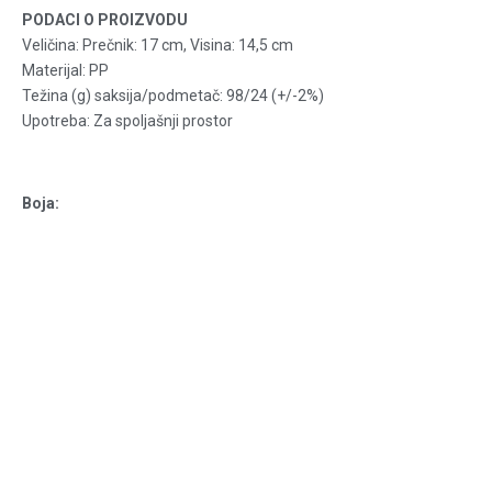
PODACI O PROIZVODU
Veličina: Prečnik: 17 cm, Visina: 14,5 cm
Materijal: PP
Težina (g) saksija/podmetač: 98/24 (+/-2%)
Upotreba: Za spoljašnji prostor
Boja: