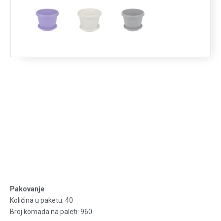
SAKSIJA SA
PODMETAČEM,
MEDITERAN Ø 17 CM
(2,5L)
Pakovanje
Količina u paketu: 40
Broj komada na paleti: 960