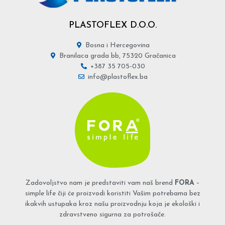
PLASTOFLEX D.O.O.
Bosna i Hercegovina
Branilaca grada bb, 75320 Gračanica
+387 35 705-030
info@plastoflex.ba
Zadovoljstvo nam je predstaviti vam naš brend
FORA
–
simple life čiji će proizvodi koristiti Vašim potrebama bez
ikakvih ustupaka kroz našu proizvodnju koja je ekološki i
zdravstveno sigurna za potrošače.