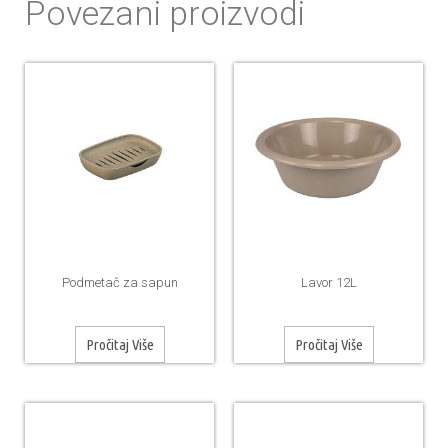
Povezani proizvodi
Podmetač za sapun
Lavor 12L
Pročitaj Više
Pročitaj Više