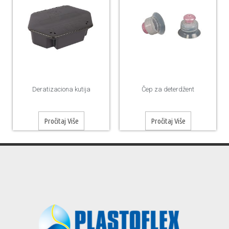
Deratizaciona kutija
Čep za deterdžent
Pročitaj Više
Pročitaj Više