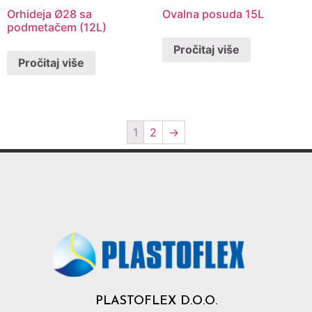
Orhideja Ø28 sa
Ovalna posuda 15L
podmetačem (12L)
Pročitaj više
Pročitaj više
1
2
→
PLASTOFLEX D.O.O.