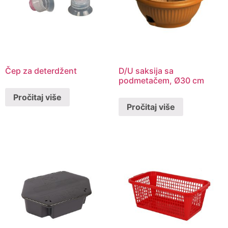
Čep za deterdžent
D/U saksija sa
podmetačem, Ø30 cm
Pročitaj više
Pročitaj više