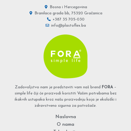
Bosna i Hercegovina
Branilaca grada bb, 75320 Gračanica
+387 35 705-030
info@plastoflex.ba
Zadovoljstvo nam je predstaviti vam naš brend
FORA
–
simple life čiji će proizvodi koristiti Vašim potrebama bez
ikakvih ustupaka kroz našu proizvodnju koja je ekološki i
zdravstveno sigurna za potrošače.
Naslovna
O nama